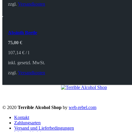
zzgl.
Versandkosten
Absinth Beetle
75,00
€
107,14
€
/
l
inkl. gesetzl. MwSt.
zzgl.
Versandkosten
© 2020
Terrible Alcohol Shop
by
web-rebel.com
Kontakt
Zahlungsarten
Versand und Lieferbedingungen