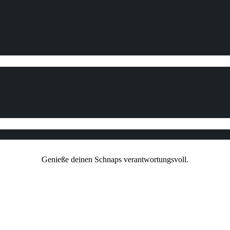
vor einer Verbraucherschlichtungsstelle teilzunehmen.
iken:
Genieße deinen Schnaps verantwortungsvoll.