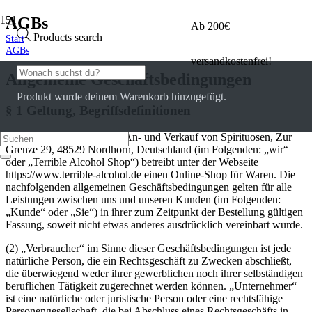
AGBs
Ab 200€
Products search
Start
AGBs
versandkostenfrei!
Allgemeine Geschäftsbedingungen
Produkt
wurde deinem Warenkorb hinzugefügt.
§ 1 Geltung, Begriffsdefinitionen
(1) Jan Leutenantsmeyer – An- und Verkauf von Spirituosen, Zur
Grenze 29, 48529 Nordhorn, Deutschland (im Folgenden: „wir“
oder „Terrible Alcohol Shop“) betreibt unter der Webseite
https://www.terrible-alcohol.de einen Online-Shop für Waren. Die
nachfolgenden allgemeinen Geschäftsbedingungen gelten für alle
Leistungen zwischen uns und unseren Kunden (im Folgenden:
„Kunde“ oder „Sie“) in ihrer zum Zeitpunkt der Bestellung gültigen
Fassung, soweit nicht etwas anderes ausdrücklich vereinbart wurde.
(2) „Verbraucher“ im Sinne dieser Geschäftsbedingungen ist jede
natürliche Person, die ein Rechtsgeschäft zu Zwecken abschließt,
die überwiegend weder ihrer gewerblichen noch ihrer selbständigen
beruflichen Tätigkeit zugerechnet werden können. „Unternehmer“
ist eine natürliche oder juristische Person oder eine rechtsfähige
Personengesellschaft, die bei Abschluss eines Rechtsgeschäfts in