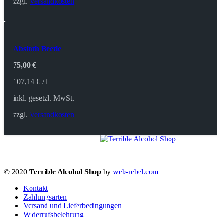
zzgl.
Versandkosten
Absinth Beetle
75,00
€
107,14
€
/
l
inkl. gesetzl. MwSt.
zzgl.
Versandkosten
© 2020
Terrible Alcohol Shop
by
web-rebel.com
Kontakt
Zahlungsarten
Versand und Lieferbedingungen
Widerrufsbelehrung