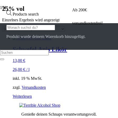
25% vol
Ab 200€
Products search
Einzelnes Ergebnis wird angezeigt
versandkostenfrei!
Produkt
wurde deinem Warenkorb hinzugefügt.
Schwefel Anis Likör
13,00
€
26,00
€
/
l
inkl. 19 % MwSt.
zzgl.
Versandkosten
Weiterlesen
Genieße deinen Schnaps verantwortungsvoll.