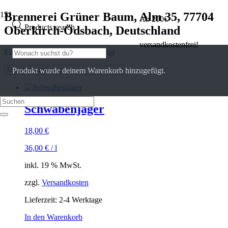
Brennerei Grüner Baum, Alm 35, 77704
Ab 200€
Products search
Oberkirch-Ödsbach, Deutschland
versandkostenfrei!
Einzelnes Ergebnis wird angezeigt
Produkt
wurde deinem Warenkorb hinzugefügt.
Schwabenjäger
18,00
€
36,00
€
/
l
inkl. 19 % MwSt.
zzgl.
Versandkosten
Lieferzeit:
2-4 Werktage
In den Warenkorb