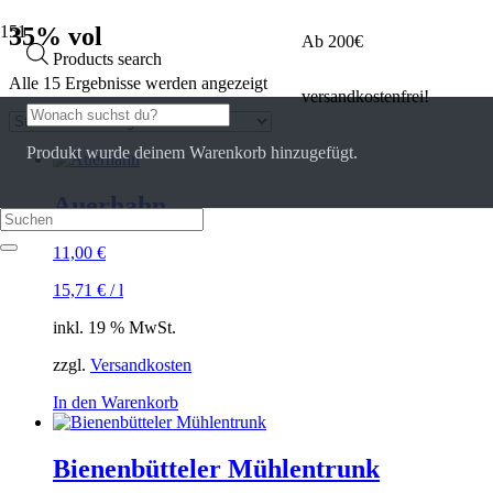
35% vol
Ab 200€
Products search
Alle 15 Ergebnisse werden angezeigt
versandkostenfrei!
Produkt
wurde deinem Warenkorb hinzugefügt.
Auerhahn
11,00
€
15,71
€
/
l
inkl. 19 % MwSt.
zzgl.
Versandkosten
In den Warenkorb
Bienenbütteler Mühlentrunk