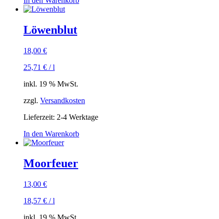
In den Warenkorb
Löwenblut
18,00
€
25,71
€
/
l
inkl. 19 % MwSt.
zzgl.
Versandkosten
Lieferzeit:
2-4 Werktage
In den Warenkorb
Moorfeuer
13,00
€
18,57
€
/
l
inkl. 19 % MwSt.