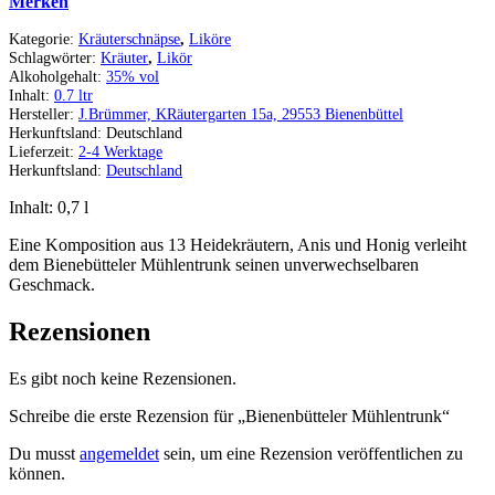
Merken
Kategorie:
Kräuterschnäpse
,
Liköre
Schlagwörter:
Kräuter
,
Likör
Alkoholgehalt:
35% vol
Inhalt:
0.7 ltr
Hersteller:
J.Brümmer, KRäutergarten 15a, 29553 Bienenbüttel
Herkunftsland:
Deutschland
Lieferzeit:
2-4 Werktage
Herkunftsland:
Deutschland
Inhalt: 0,7
l
Eine Komposition aus 13 Heidekräutern, Anis und Honig verleiht
dem Bienebütteler Mühlentrunk seinen unverwechselbaren
Geschmack.
Rezensionen
Es gibt noch keine Rezensionen.
Schreibe die erste Rezension für „Bienenbütteler Mühlentrunk“
Du musst
angemeldet
sein, um eine Rezension veröffentlichen zu
können.