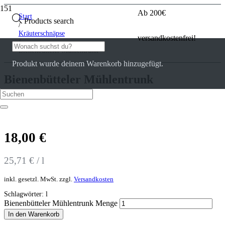
Ab 200€
Start
Products search
/
Kräuterschnäpse
versandkostenfrei!
/
Bienenbütteler Mühlentrunk
Produkt
wurde deinem Warenkorb hinzugefügt.
Bienenbütteler Mühlentrunk
0
Kundenrezensionen
18,00
€
25,71
€
/
l
inkl. gesetzl. MwSt.
zzgl.
Versandkosten
Schlagwörter:
l
Bienenbütteler Mühlentrunk Menge
In den Warenkorb