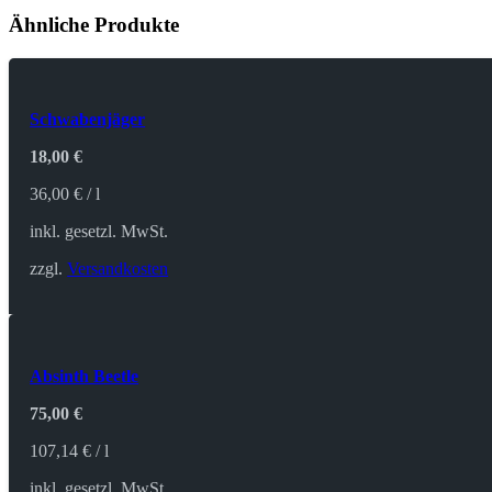
Ähnliche Produkte
Schwabenjäger
18,00
€
36,00
€
/
l
inkl. gesetzl. MwSt.
zzgl.
Versandkosten
Absinth Beetle
75,00
€
107,14
€
/
l
inkl. gesetzl. MwSt.