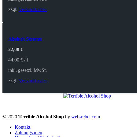
zzgl.
Versandkosten
Absinth Stromu
22,00
€
44,00
€
/
l
inkl. gesetzl. MwSt.
zzgl.
Versandkosten
© 2020
Terrible Alcohol Shop
by
web-rebel.com
Kontakt
Zahlungsarten