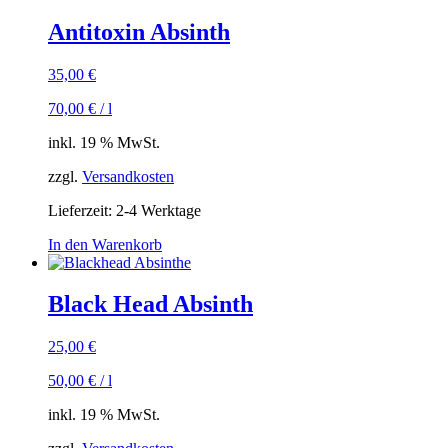
Antitoxin Absinth
35,00
€
70,00
€
/
l
inkl. 19 % MwSt.
zzgl.
Versandkosten
Lieferzeit:
2-4 Werktage
In den Warenkorb
Black Head Absinth
25,00
€
50,00
€
/
l
inkl. 19 % MwSt.