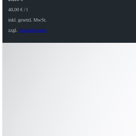
40,00
€
/
l
inkl. gesetzl. MwSt.
zzgl.
Versandkosten