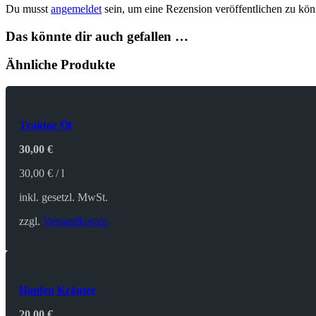
Du musst
angemeldet
sein, um eine Rezension veröffentlichen zu kön
Das könnte dir auch gefallen …
Ähnliche Produkte
Traktor Öl
30,00
€
30,00
€
/
l
inkl. gesetzl. MwSt.
zzgl.
Versandkosten
Hopfen Kräuter
20,00
€