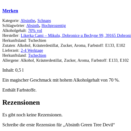
Merken
Kategorie:
Absinthe
,
Schnaps
Schlagwörter:
Absinth
,
Hochprozentig
Alkoholgehalt:
70% vol
Hersteller:
Likerka Cami – Mikulu, Dobronice u Bechyne 99, 39165 Dobronic
Herkunftsland:
Tschechien
Zutaten:
Alkohol, Kräuterdestillat, Zucker, Aroma, Farbstoff: E133, E102
Lieferzeit:
2-4 Werktage
Herkunftsland:
Tschechien
Allergene:
Alkohol, Kräuterdestillat, Zucker, Aroma, Farbstoff: E133, E102
Inhalt: 0,5
l
Ein magischer Geschmack mit hohem Alkoholgehalt von 70 %.
Enthält Farbstoffe.
Rezensionen
Es gibt noch keine Rezensionen.
Schreibe die erste Rezension für „Absinth Green Tree Devil“