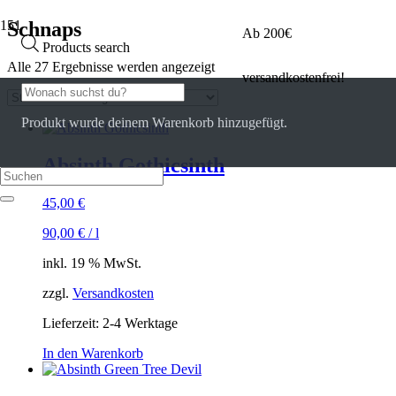
Schnaps
Ab 200€
Products search
Alle 27 Ergebnisse werden angezeigt
versandkostenfrei!
Produkt
wurde deinem Warenkorb hinzugefügt.
Absinth Gothicsinth
45,00
€
90,00
€
/
l
inkl. 19 % MwSt.
zzgl.
Versandkosten
Lieferzeit:
2-4 Werktage
In den Warenkorb