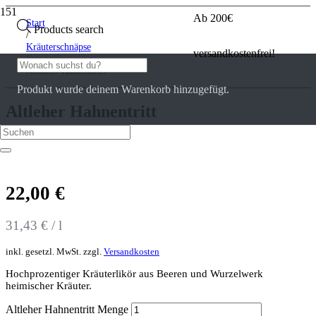
Ab 200€
Start
Products search
/
Kräuterschnäpse
versandkostenfrei!
/
Altleher Hahnentritt
Produkt
wurde deinem Warenkorb hinzugefügt.
Altleher Hahnentritt
0
Kundenrezensionen
22,00
€
31,43
€
/
l
inkl. gesetzl. MwSt.
zzgl.
Versandkosten
Hochprozentiger Kräuterlikör aus Beeren und Wurzelwerk
heimischer Kräuter.
Altleher Hahnentritt Menge