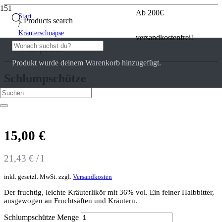
Ab 200€
Start
Products search
/
Kräuterschnäpse
versandkostenfrei!
/
Schlumpschütze
Produkt
wurde deinem Warenkorb hinzugefügt.
Schlumpschütze
0
Kundenrezensionen
15,00
€
21,43
€
/
l
inkl. gesetzl. MwSt.
zzgl.
Versandkosten
Der fruchtig, leichte Kräuterlikör mit 36% vol. Ein feiner Halbbitter,
ausgewogen an Fruchtsäften und Kräutern.
Schlumpschütze Menge