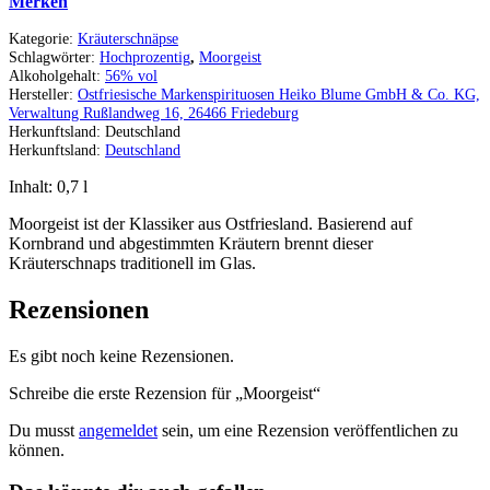
Merken
Kategorie:
Kräuterschnäpse
Schlagwörter:
Hochprozentig
,
Moorgeist
Alkoholgehalt:
56% vol
Hersteller:
Ostfriesische Markenspirituosen Heiko Blume GmbH & Co. KG,
Verwaltung Rußlandweg 16, 26466 Friedeburg
Herkunftsland:
Deutschland
Herkunftsland:
Deutschland
Inhalt: 0,7
l
Moorgeist ist der Klassiker aus Ostfriesland. Basierend auf
Kornbrand und abgestimmten Kräutern brennt dieser
Kräuterschnaps traditionell im Glas.
Rezensionen
Es gibt noch keine Rezensionen.
Schreibe die erste Rezension für „Moorgeist“
Du musst
angemeldet
sein, um eine Rezension veröffentlichen zu
können.