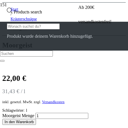
Ab 200€
Start
Products search
/
Kräuterschnäpse
versandkostenfrei!
/
Moorgeist
Produkt
wurde deinem Warenkorb hinzugefügt.
Moorgeist
0
Kundenrezensionen
22,00
€
31,43
€
/
l
inkl. gesetzl. MwSt.
zzgl.
Versandkosten
Schlagwörter:
l
Moorgeist Menge
In den Warenkorb