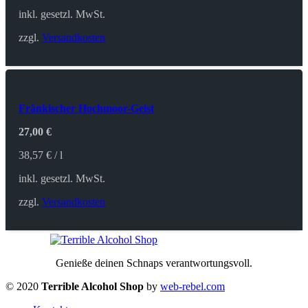
inkl. gesetzl. MwSt.
zzgl.
Versandkosten
Fränkischer Hochmoor-Geist
27,00
€
38,57
€
/
l
inkl. gesetzl. MwSt.
zzgl.
Versandkosten
Genieße deinen Schnaps verantwortungsvoll.
© 2020
Terrible Alcohol Shop
by
web-rebel.com