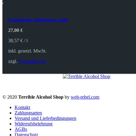
Fränkischer Hochmoor-Geist
27,00
€
38,57
€
/
l
inkl. gesetzl. MwSt.
zzgl.
Versandkosten
© 2020
Terrible Alcohol Shop
by
web-rebel.com
Kontakt
Zahlungsarten
Versand und Lieferbedingungen
Widerrufsbelehrung
AGBs
Datenschutz