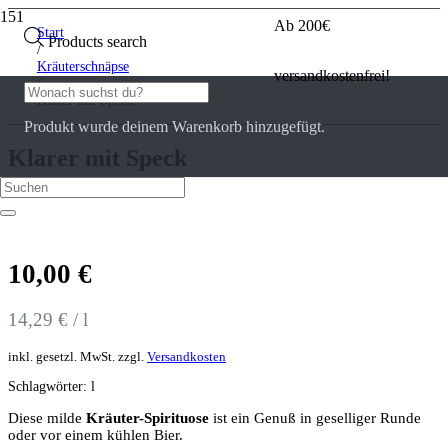
Ab 200€
Start
Products search
/
Kräuterschnäpse
versandkostenfrei!
/
Klarer mit Speck
Produkt
wurde deinem Warenkorb hinzugefügt.
Klarer mit Speck
0
Kundenrezensionen
10,00
€
14,29
€
/
l
inkl. gesetzl. MwSt.
zzgl.
Versandkosten
Schlagwörter:
l
Diese milde
Kräuter-Spirituose
ist ein Genuß in geselliger Runde
oder vor einem kühlen Bier.