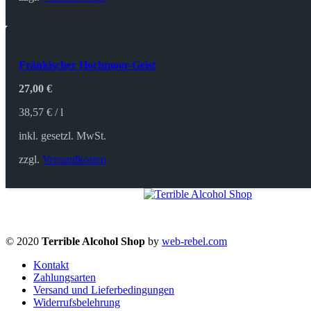
Fränkischer Hochmoor-Geist
27,00
€
38,57
€
/
l
inkl. gesetzl. MwSt.
zzgl.
Versandkosten
© 2020
Terrible Alcohol Shop
by
web-rebel.com
Kontakt
Zahlungsarten
Versand und Lieferbedingungen
Widerrufsbelehrung