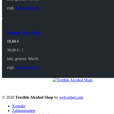
zzgl.
Versandkosten
Dumme Nuss Likör
19,00
€
38,00
€
/
l
inkl. gesetzl. MwSt.
zzgl.
Versandkosten
© 2020
Terrible Alcohol Shop
by
web-rebel.com
Kontakt
Zahlungsarten