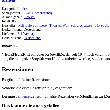
Merken
Kategorie:
Liköre
Schlagwörter:
Likör
,
Hochprozentig
Alkoholgehalt:
55% vol
Inhalt:
0.7 ltr
Hersteller:
Wolf Edle Spirituosen Thorsten Wolf Schreiberstraße 45 D-90513
Herkunftsland:
Deutschland
Lieferzeit:
2-4 Werktage
Herkunftsland:
Deutschland
Inhalt: 0,7
l
VEGEFEUER ist ein edler Kräuterlikör, der seit 1947 nach einem trad
aus, die mit großer Sorgfalt von Hand verarbeitet werden, sondern a
Rezensionen
Es gibt noch keine Rezensionen.
Schreibe die erste Rezension für „Vegefeuer“
Du musst
angemeldet
sein, um eine Rezension veröffentlichen zu kön
Das könnte dir auch gefallen …