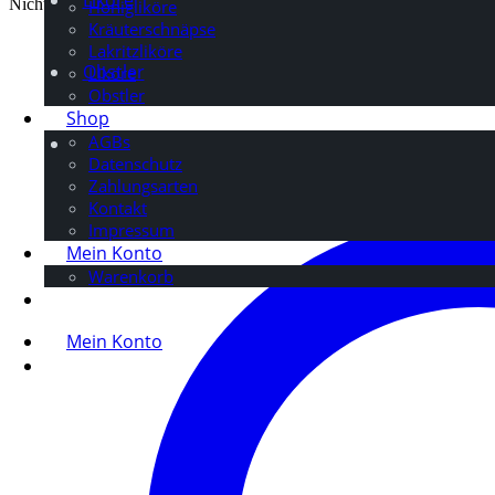
Nicht vorrätig
Honigliköre
Kräuterschnäpse
Lakritzliköre
Obstler
Liköre
Obstler
Shop
AGBs
Datenschutz
Zahlungsarten
Kontakt
Impressum
Mein Konto
Warenkorb
Mein Konto