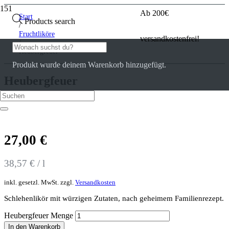
Ab 200€
Start
Products search
/
Fruchtliköre
versandkostenfrei!
/
Heubergfeuer
Produkt
wurde deinem Warenkorb hinzugefügt.
Heubergfeuer
0
Kundenrezensionen
27,00
€
38,57
€
/
l
inkl. gesetzl. MwSt.
zzgl.
Versandkosten
Schlehenlikör mit würzigen Zutaten, nach geheimem Familienrezept.
Heubergfeuer Menge
In den Warenkorb