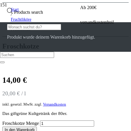
Ab 200€
Start
Products search
/
Fruchtliköre
versandkostenfrei!
/
Froschkotze
Produkt
wurde deinem Warenkorb hinzugefügt.
Froschkotze
0
Kundenrezensionen
14,00
€
20,00
€
/
l
inkl. gesetzl. MwSt.
zzgl.
Versandkosten
Das giftgrüne Kultgetränk der 80er.
Froschkotze Menge
In den Warenkorb