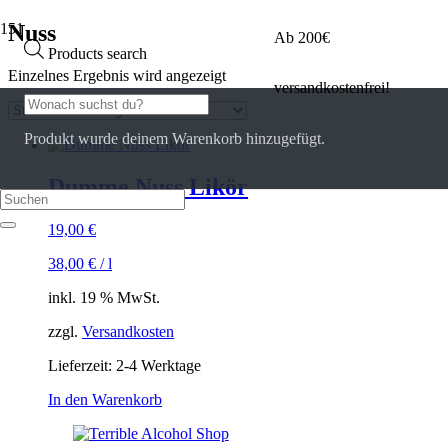
Nuss
Ab 200€
Products search
Einzelnes Ergebnis wird angezeigt
versandkostenfrei!
Produkt
wurde deinem Warenkorb hinzugefügt.
Dumme Nuss Likör
19,00
€
38,00
€
/
l
inkl. 19 % MwSt.
zzgl.
Versandkosten
Lieferzeit:
2-4 Werktage
In den Warenkorb