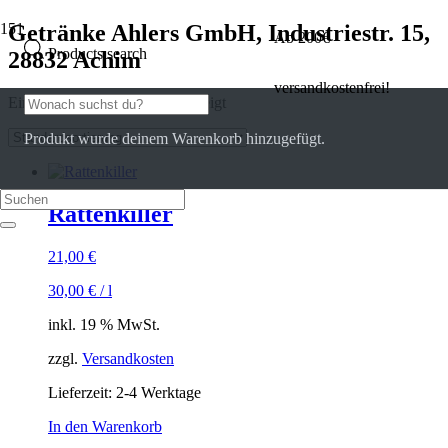
Getränke Ahlers GmbH, Industriestr. 15,
Ab 200€
Products search
28832 Achim
versandkostenfrei!
Einzelnes Ergebnis wird angezeigt
Produkt
wurde deinem Warenkorb hinzugefügt.
Rattenkiller
21,00
€
30,00
€
/
l
inkl. 19 % MwSt.
zzgl.
Versandkosten
Lieferzeit:
2-4 Werktage
In den Warenkorb