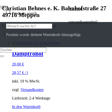
Christian Behnes e. K. Bahnhofstraße 27
Ab 200€
Products search
49716 Meppen
versandkostenfrei!
Einzelnes Ergebnis wird angezeigt
Produkt
wurde deinem Warenkorb hinzugefügt.
Dampfroßöl
20,00
€
28,57
€
/
l
inkl. 19 % MwSt.
zzgl.
Versandkosten
Lieferzeit:
2-4 Werktage
In den Warenkorb