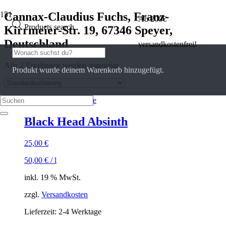
Cannax-Claudius Fuchs, Franz-
Ab 200€
Products search
Kirrmeier-Str. 19, 67346 Speyer,
Deutschland
versandkostenfrei!
Alle 2 Ergebnisse werden angezeigt
Produkt
wurde deinem Warenkorb hinzugefügt.
Black Head Absinth
25,00
€
50,00
€
/
l
inkl. 19 % MwSt.
zzgl.
Versandkosten
Lieferzeit:
2-4 Werktage