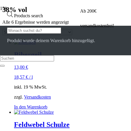
38% vol
Ab 200€
Products search
Alle 6 Ergebnisse werden angezeigt
versandkostenfrei!
Produkt
wurde deinem Warenkorb hinzugefügt.
Bibergeil
13,00
€
18,57
€
/
l
inkl. 19 % MwSt.
zzgl.
Versandkosten
In den Warenkorb
Feldwebel Schulze