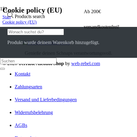
Cookie policy (EU)
Ab 200€
Products search
Start
Cookie policy (EU)
versandkostenfrei!
Produkt
wurde deinem Warenkorb hinzugefügt.
Genieße deinen Schnaps verantwortungsvoll.
© 2020
Terrible Alcohol Shop
by
web-rebel.com
Kontakt
Zahlungsarten
Versand und Lieferbedingungen
Widerrufsbelehrung
AGBs